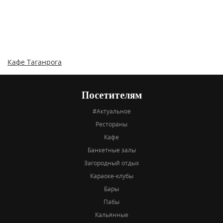
Кафе Таганрога
Посетителям
#Актуальное
Рестораны
Кафе
Банкетные залы
Загородный отдых
Караоке-клубы
Бары
Пабы
Кальянные