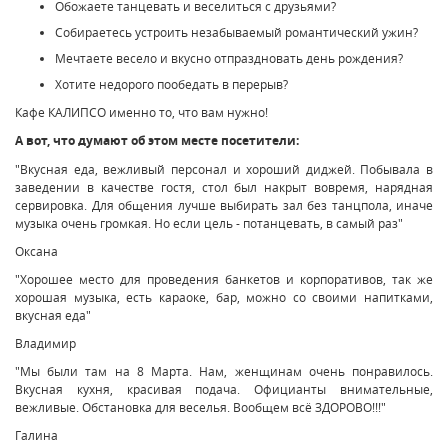
Обожаете танцевать и веселиться с друзьями?
Собираетесь устроить незабываемый романтический ужин?
Мечтаете весело и вкусно отпраздновать день рождения?
Хотите недорого пообедать в перерыв?
Кафе КАЛИПСО именно то, что вам нужно!
А вот, что думают об этом месте посетители:
"Вкусная еда, вежливый персонал и хороший диджей. Побывала в
заведении в качестве гостя, стол был накрыт вовремя, нарядная
сервировка. Для общения лучше выбирать зал без танцпола, иначе
музыка очень громкая. Но если цель - потанцевать, в самый раз"
Оксана
"Хорошее место для проведения банкетов и корпоративов, так же
хорошая музыка, есть караоке, бар, можно со своими напитками,
вкусная еда"
Владимир
"Мы были там на 8 Марта. Нам, женщинам очень понравилось.
Вкусная кухня, красивая подача. Официанты внимательные,
вежливые. Обстановка для веселья. Вообщем всё ЗДОРОВО!!!"
Галина