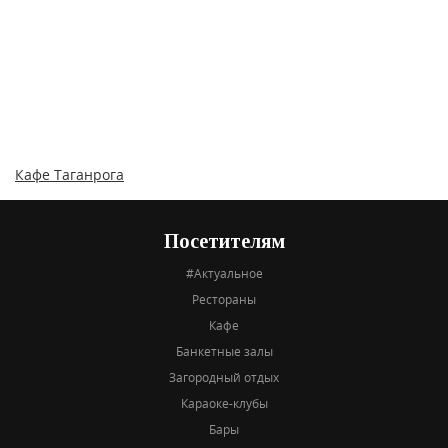
Кафе Таганрога
Посетителям
#Актуальное
Рестораны
Кафе
Банкетные залы
Загородный отдых
Караоке-клубы
Бары